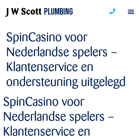
PLUMBING
J W Scott
SpinCasino voor
Nederlandse spelers –
Klantenservice en
ondersteuning uitgelegd
SpinCasino voor
Nederlandse spelers –
Klantenservice en