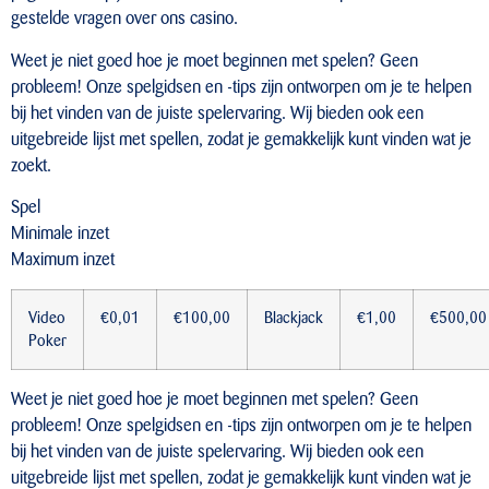
gestelde vragen over ons casino.
Weet je niet goed hoe je moet beginnen met spelen? Geen
probleem! Onze spelgidsen en -tips zijn ontworpen om je te helpen
bij het vinden van de juiste spelervaring. Wij bieden ook een
uitgebreide lijst met spellen, zodat je gemakkelijk kunt vinden wat je
zoekt.
Spel
Minimale inzet
Maximum inzet
Video
€0,01
€100,00
Blackjack
€1,00
€500,00
Poker
Weet je niet goed hoe je moet beginnen met spelen? Geen
probleem! Onze spelgidsen en -tips zijn ontworpen om je te helpen
bij het vinden van de juiste spelervaring. Wij bieden ook een
uitgebreide lijst met spellen, zodat je gemakkelijk kunt vinden wat je