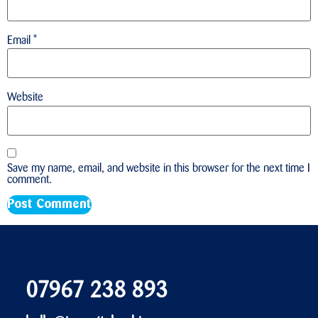
Email
*
Website
Save my name, email, and website in this browser for the next time I
comment.
07967 238 893