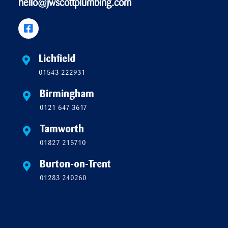
hello@jwscottplumbing.com
Lichfield
01543 222931
Birmingham
0121 647 3617
Tamworth
01827 215710
Burton-on-Trent
01283 240260