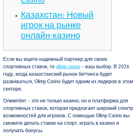
Казахстан: Новый
игрок на рынке
онлайн-казино
Если вы ищете надежный партнер для своих
спортивных ставок, то
olimp casino
– ваш выбор. В 2026
году, когда казахстанский рынок беттинга будет
развиваться, Olimp Casino будет одним из лидеров в этом
секторе.
Олимпбет – это не только казино, но и платформа для
спортивных ставок, которая предлагает широкий спектр
возможностей для игроков. С помощью Olimp Casino вы
сможете делать ставки на спорт, играть в казино и
получать бонусы.