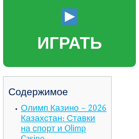
ИГРАТЬ
Содержимое
Олимп Казино – 2026
Казахстан: Ставки
на спорт и Olimp
Casino